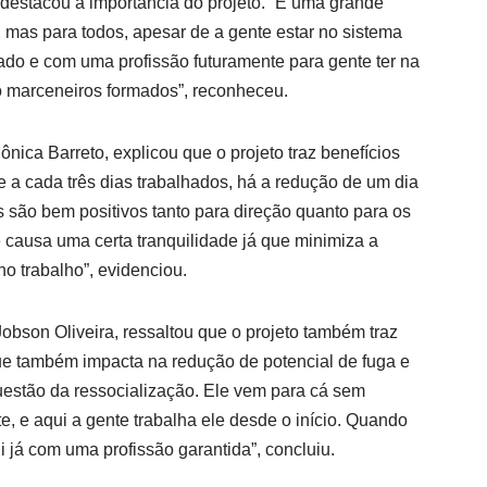
destacou a importância do projeto. “É uma grande
 mas para todos, apesar de a gente estar no sistema
izado e com uma profissão futuramente para gente ter na
o marceneiros formados”, reconheceu.
nica Barreto, explicou que o projeto traz benefícios
ue a cada três dias trabalhados, há a redução de um dia
s são bem positivos tanto para direção quanto para os
e causa uma certa tranquilidade já que minimiza a
no trabalho”, evidenciou.
obson Oliveira, ressaltou que o projeto também traz
que também impacta na redução de potencial de fuga e
questão da ressocialização. Ele vem para cá sem
, e aqui a gente trabalha ele desde o início. Quando
ui já com uma profissão garantida”, concluiu.