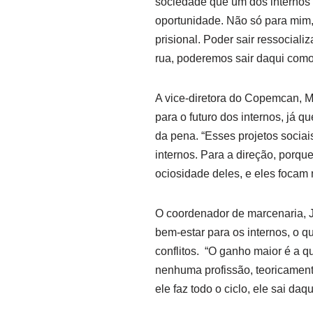
sociedade que um dos internos 
oportunidade. Não só para mim,
prisional. Poder sair ressocial
rua, poderemos sair daqui com
A vice-diretora do Copemcan, Mô
para o futuro dos internos, já q
da pena. “Esses projetos sociai
internos. Para a direção, porqu
ociosidade deles, e eles focam 
O coordenador de marcenaria, J
bem-estar para os internos, o 
conflitos. “O ganho maior é a 
nenhuma profissão, teoricamente
ele faz todo o ciclo, ele sai daq