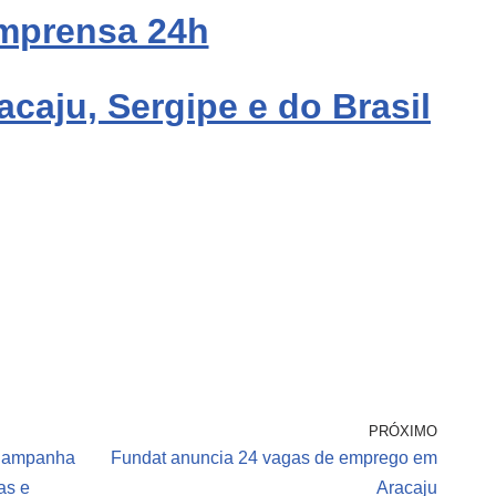
mprensa 24h
acaju, Sergipe e do Brasil
PRÓXIMO
 Campanha
Fundat anuncia 24 vagas de emprego em
as e
Aracaju