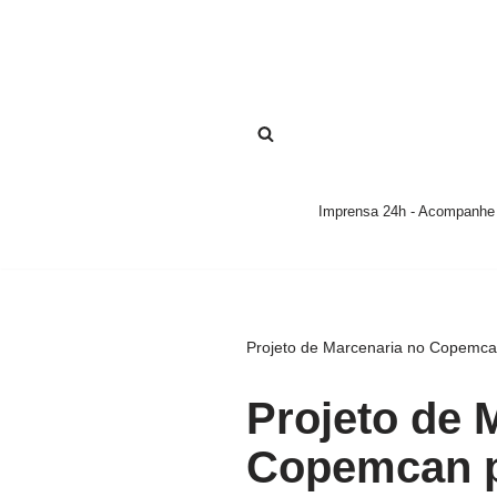
Pular
para
o
conteúdo
Imprensa 24h - Acompanhe a
Projeto de Marcenaria no Copemcan
Projeto de 
Copemcan 