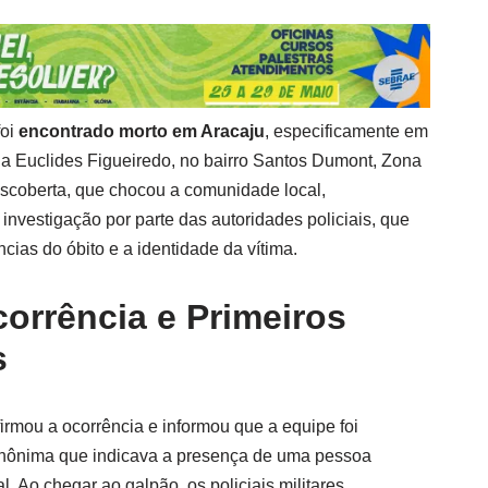
foi
encontrado morto em Aracaju
, especificamente em
a Euclides Figueiredo, no bairro Santos Dumont, Zona
descoberta, que chocou a comunidade local,
vestigação por parte das autoridades policiais, que
cias do óbito e a identidade da vítima.
orrência e Primeiros
s
firmou a ocorrência e informou que a equipe foi
nônima que indicava a presença de uma pessoa
. Ao chegar ao galpão, os policiais militares