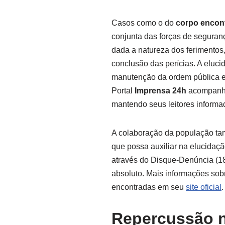
Casos como o do
corpo encon
conjunta das forças de seguranç
dada a natureza dos ferimentos
conclusão das perícias. A elucid
manutenção da ordem pública e p
Portal
Imprensa 24h
acompanha
mantendo seus leitores informad
A colaboração da população ta
que possa auxiliar na elucidaç
através do Disque-Denúncia (18
absoluto. Mais informações sobr
encontradas em seu
site oficial
.
Repercussão n