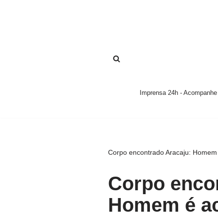
Pular
para
o
conteúdo
Imprensa 24h - Acompanhe a
Corpo encontrado Aracaju: Homem
Corpo encon
Homem é a