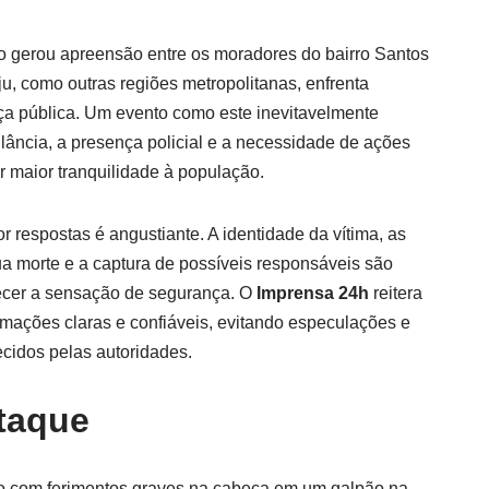
po gerou apreensão entre os moradores do bairro Santos
u, como outras regiões metropolitanas, enfrenta
ça pública. Um evento como este inevitavelmente
lância, a presença policial e a necessidade de ações
r maior tranquilidade à população.
 respostas é angustiante. A identidade da vítima, as
ua morte e a captura de possíveis responsáveis são
ecer a sensação de segurança. O
Imprensa 24h
reitera
mações claras e confiáveis, evitando especulações e
ecidos pelas autoridades.
taque
 com ferimentos graves na cabeça em um galpão na