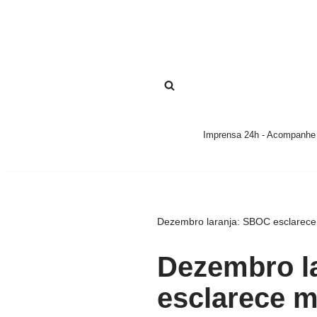
Pular
para
o
conteúdo
Imprensa 24h - Acompanhe a
Dezembro laranja: SBOC esclarece 
Dezembro l
esclarece m