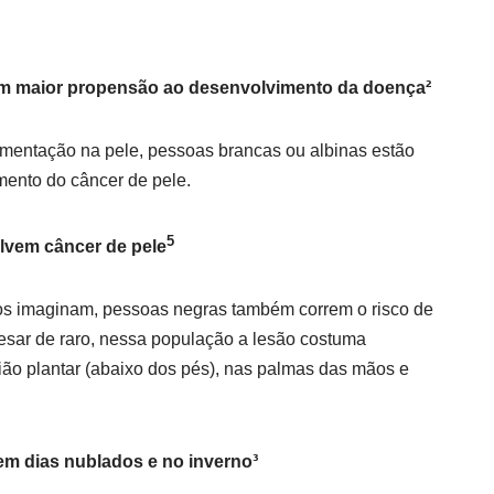
êm maior propensão ao desenvolvimento da doença²
mentação na pele, pessoas brancas ou albinas estão
mento do câncer de pele.
5
lvem câncer de pele
tos imaginam, pessoas negras também correm o risco de
esar de raro, nessa população a lesão costuma
ião plantar (abaixo dos pés), nas palmas das mãos e
 em dias nublados e no inverno³