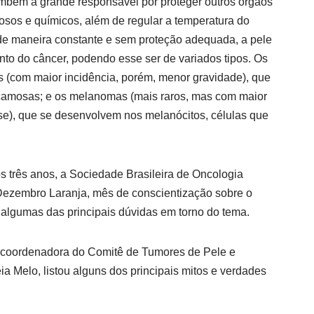
também a grande responsável por proteger outros órgãos
iosos e químicos, além de regular a temperatura do
de maneira constante e sem proteção adequada, a pele
nto do câncer, podendo esse ser de variados tipos. Os
 (com maior incidência, porém, menor gravidade), que
scamosas; e os melanomas (mais raros, mas com maior
se), que se desenvolvem nos melanócitos, células que
s três anos, a Sociedade Brasileira de Oncologia
Dezembro Laranja, mês de conscientização sobre o
 algumas das principais dúvidas em torno do tema.
e coordenadora do Comitê de Tumores de Pele e
 Melo, listou alguns dos principais mitos e verdades