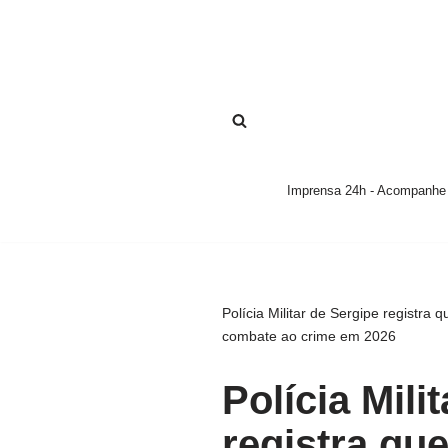
Pular
para
o
conteúdo
Imprensa 24h - Acompanhe a
Polícia Militar de Sergipe registra 
combate ao crime em 2026
Polícia Mili
registra qu