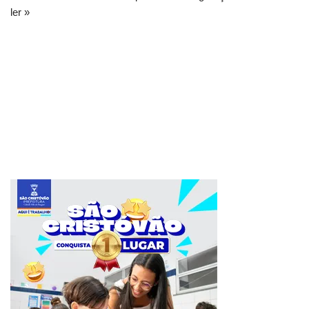
ler »